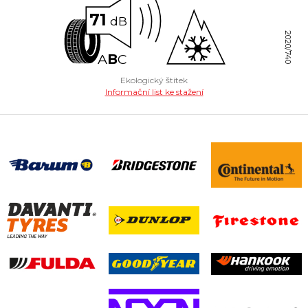
71
dB
2020/740
A
B
C
Ekologický štítek
Informační list ke stažení