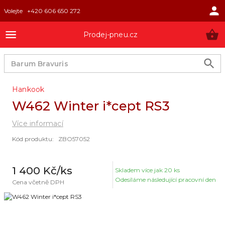
Volejte
+420 606 650 272
Prodej-pneu.cz
Hankook
W462 Winter i*cept RS3
Více informací
Kód produktu
:
ZBO57052
1 400 Kč
/ks
Skladem
více jak 20 ks
Odesíláme následující pracovní den
Cena včetně DPH