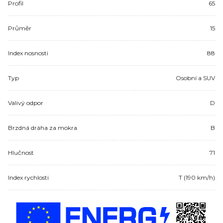
Profil
65
Průměr
15
Index nosnosti
88
Typ
Osobní a SUV
Valivý odpor
D
Brzdná dráha za mokra
B
Hlučnost
71
Index rychlosti
T (190 km/h)