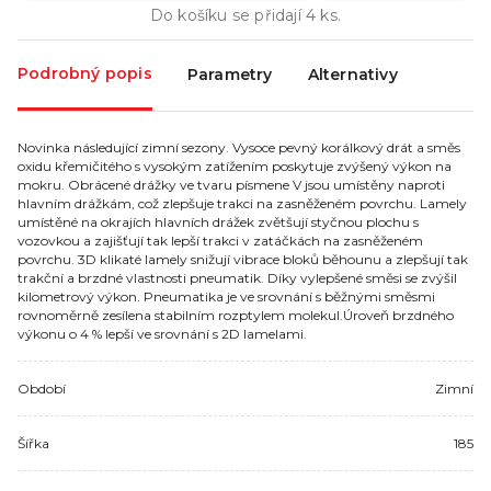
Do košíku se přidají
4
ks.
Podrobný popis
Parametry
Alternativy
Novinka následující zimní sezony. Vysoce pevný korálkový drát a směs
oxidu křemičitého s vysokým zatížením poskytuje zvýšený výkon na
mokru. Obrácené drážky ve tvaru písmene V jsou umístěny naproti
hlavním drážkám, což zlepšuje trakci na zasněženém povrchu. Lamely
umístěné na okrajích hlavních drážek zvětšují styčnou plochu s
vozovkou a zajišťují tak lepší trakci v zatáčkách na zasněženém
povrchu. 3D klikaté lamely snižují vibrace bloků běhounu a zlepšují tak
trakční a brzdné vlastnosti pneumatik. Díky vylepšené směsi se zvýšil
kilometrový výkon. Pneumatika je ve srovnání s běžnými směsmi
rovnoměrně zesílena stabilním rozptylem molekul.Úroveň brzdného
výkonu o 4 % lepší ve srovnání s 2D lamelami.
Období
Zimní
Šířka
185