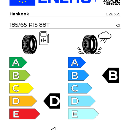
Hankook
1028355
185/65 R15 88T
C1
A
A
B
B
B
C
C
D
D
D
E
E