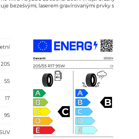
čuje bezešvými, laserem gravírovanými prvky s
etní
Davanti
505504
205
205/55 R17 95W
C1
55
A
A
17
B
B
B
C
C
C
95
D
D
E
E
 SUV