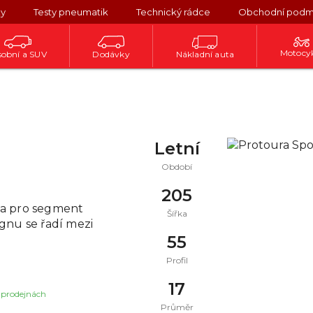
ky
Testy pneumatik
Technický rádce
Obchodní podm
Motocy
obní a SUV
Dodávky
Nákladní auta
Letní
Období
205
na pro segment
Šířka
gnu se řadí mezi
55
Profil
17
 prodejnách
Průměr