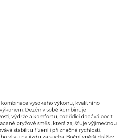
tní kombinace vysokého výkonu, kvalitního
m výkonem. Dezén v sobě kombinuje
sti, výdrže a komfortu, což řidiči dodává pocit
acené pryžové směsi, která zajišťuje výjimečnou
vá stabilitu řízení i při značné rychlosti.
o vlivu na jízdu za sucha. Boční vnější drážky