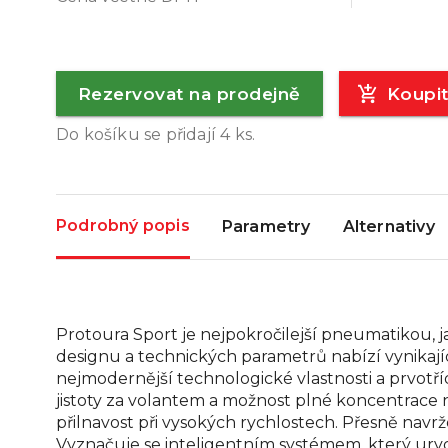
Rezervovat na prodejně
Koupi
Do košíku se přidají
4
ks.
Podrobný popis
Parametry
Alternativy
Protoura Sport je nejpokročilejší pneumatikou, j
designu a technických parametrů nabízí vynikaj
nejmodernější technologické vlastnosti a prvotříd
jistoty za volantem a možnost plné koncentrace 
přilnavost při vysokých rychlostech. Přesně navržen
Vyznačuje se inteligentním systémem, který urych