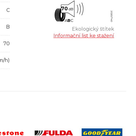
70
dB
C
2020/740
A
B
C
B
Ekologický štítek
Informační list ke stažení
70
m/h)