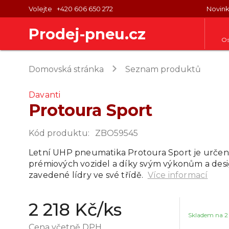
Volejte
+420 606 650 272
Novin
Prodej-pneu.cz
Os
keyboard_arrow_right
Domovská stránka
Seznam produktů
Davanti
Protoura Sport
Kód produktu
:
ZBO59545
Letní UHP pneumatika Protoura Sport je urče
prémiových vozidel a díky svým výkonům a desi
zavedené lídry ve své třídě.
Více informací
2 218 Kč
/ks
Skladem na
2
Cena včetně DPH