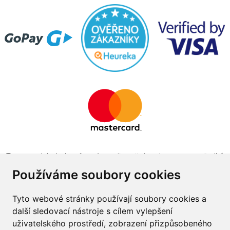
Tento projekt byl realizován za finanční podpory z prostředků
státního rozpočtu prostřednictvím Ministerstva průmyslu a
Používáme soubory cookies
obchodu v programu The Country for the Future
Tyto webové stránky používají soubory cookies a
další sledovací nástroje s cílem vylepšení
uživatelského prostředí, zobrazení přizpůsobeného