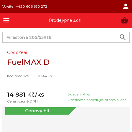
Volejte
+420 606 650 272
Prodej-pneu.cz
GoodYear
FuelMAX D
Kód produktu
:
ZBO44167
14 881 Kč
/ks
Skladem
4
ks
Odesíláme následující pracovní den
Cena včetně DPH
Cenový hit