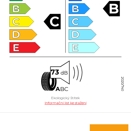
B
B
B
C
C
C
D
D
E
E
73
dB
2020/740
A
B
C
Ekologický štítek
Informační list ke stažení