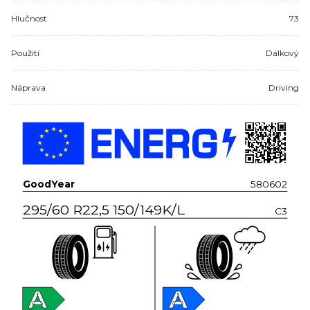
Hlučnost
73
Použití
Dálkový
Náprava
Driving
GoodYear
580602
295/60 R22,5 150/149K/L
C3
A
A