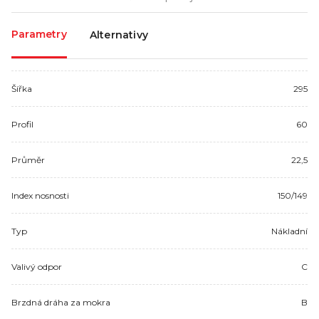
Parametry
Alternativy
Šířka
295
Profil
60
Průměr
22,5
Index nosnosti
150/149
Typ
Nákladní
Valivý odpor
C
Brzdná dráha za mokra
B