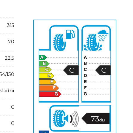
315
70
22,5
C
C
54/150
kladní
C
73
dB
C