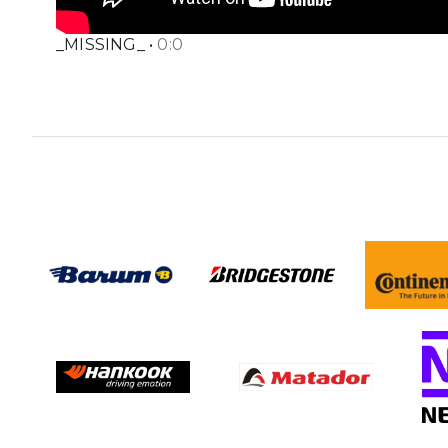
_MISSING_
•
0
:
0