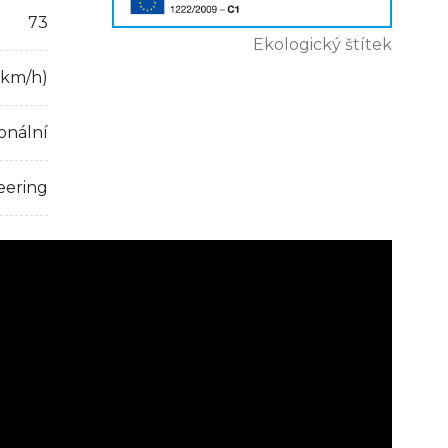
73
Ekologický štítek
 km/h)
onální
eering