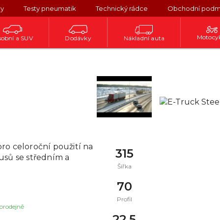
ky
Testy pneumatik
Technický rádce
Obchodní podm
Motocy
obní a SUV
Dodávky
Nákladní auta
ro celoroční použití na
315
usů se středním a
Šířka
70
Profil
 prodejně
22,5