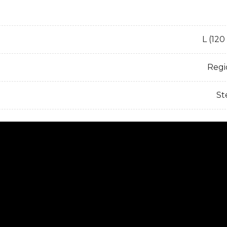
L (120
Regi
St