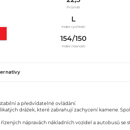
Průměr
L
Index rychlosti
t
154/150
Index nosnosti
ternativy
 stabilní a předvídatelné ovládání.
likatých drážek, které zabraňují zachycení kamene. S
a řízených nápravách nákladních vozidel a autobusů se 