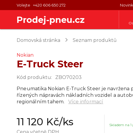
Volejte
+420 606 650 272
Novin
Prodej-pneu.cz
Os
keyboard_arrow_right
Domovská stránka
Seznam produktů
Nokian
E-Truck Steer
Kód produktu
:
ZBO70203
Pneumatika Nokian E-Truck Steer je navržena p
řízených nápravách nákladních vozidel a autob
regionálním tahem.
Více informací
11 120 Kč
/ks
Skladem na
1
Cena včetně DPH