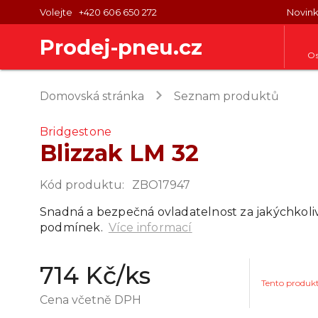
Volejte
+420 606 650 272
Novin
Prodej-pneu.cz
Os
keyboard_arrow_right
Domovská stránka
Seznam produktů
Bridgestone
Blizzak LM 32
Kód produktu
:
ZBO17947
Snadná a bezpečná ovladatelnost za jakýchkoli
podmínek.
Více informací
714 Kč
/ks
Tento produk
Cena včetně DPH