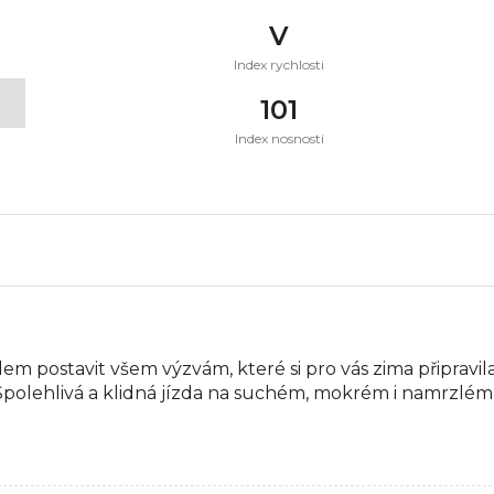
V
Index rychlosti
t
101
Index nosnosti
em postavit všem výzvám, které si pro vás zima připravil
Spolehlivá a klidná jízda na suchém, mokrém i namrzlém