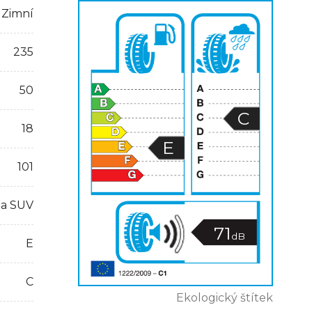
Zimní
235
50
C
18
E
101
 a SUV
71
dB
E
C
Ekologický štítek