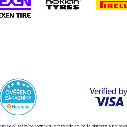
prostředků státního rozpočtu prostřednictvím Ministerstva prům