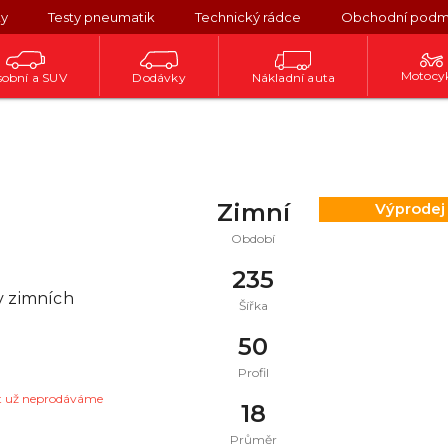
ky
Testy pneumatik
Technický rádce
Obchodní podm
Motocy
obní a SUV
Dodávky
Nákladní auta
Zimní
Výprodej
Období
235
v zimních
Šířka
50
Profil
t už neprodáváme
18
Průměr