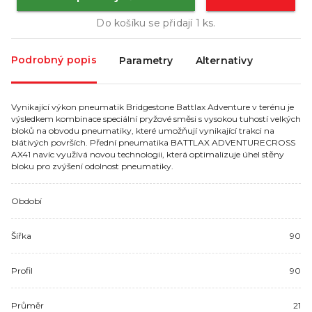
Do košíku se přidají
1
ks.
Podrobný popis
Parametry
Alternativy
Vynikající výkon pneumatik Bridgestone Battlax Adventure v terénu je
výsledkem kombinace speciální pryžové směsi s vysokou tuhostí velkých
bloků na obvodu pneumatiky, které umožňují vynikající trakci na
blátivých površích. Přední pneumatika BATTLAX ADVENTURECROSS
AX41 navíc využívá novou technologii, která optimalizuje úhel stěny
bloku pro zvýšení odolnost pneumatiky.
Období
Šířka
90
Profil
90
Průměr
21