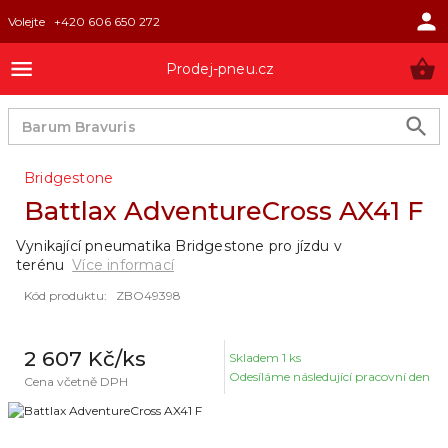
Volejte
+420 606 650 272
Prodej-pneu.cz
Bridgestone
Battlax AdventureCross AX41 F
Vynikající pneumatika Bridgestone pro jízdu v
terénu
Více informací
Kód produktu
:
ZBO49398
2 607 Kč
/ks
Skladem
1
ks
Odesíláme následující pracovní den
Cena včetně DPH