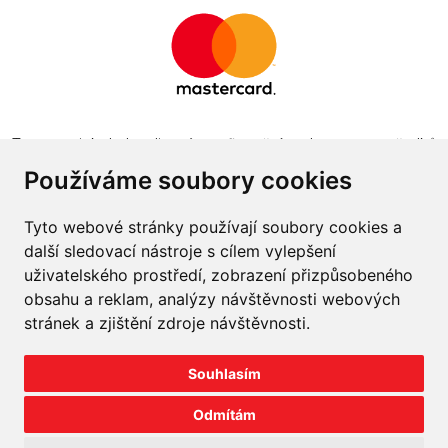
Tento projekt byl realizován za finanční podpory z prostředků
státního rozpočtu prostřednictvím Ministerstva průmyslu a
Používáme soubory cookies
obchodu v programu The Country for the Future
Tyto webové stránky používají soubory cookies a
další sledovací nástroje s cílem vylepšení
uživatelského prostředí, zobrazení přizpůsobeného
obsahu a reklam, analýzy návštěvnosti webových
Napište nám
stránek a zjištění zdroje návštěvnosti.
Slovník o pneumatikách
Souhlasím
Velkoobchod
Odmítám
©
2026
prodej-pneu.cz