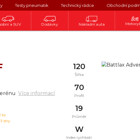
ky
Testy pneumatik
Technický rádce
Obchodní podm
Motocy
obní a SUV
Dodávky
Nákladní auta
F
120
Šířka
70
terénu
Více informací
Profil
19
2
ks
Průměr
 3 dny
W
Index rychlosti