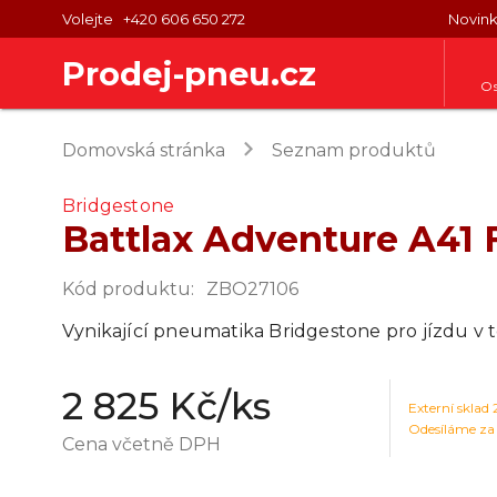
Volejte
+420 606 650 272
Novin
Prodej-pneu.cz
Os
keyboard_arrow_right
Domovská stránka
Seznam produktů
Bridgestone
Battlax Adventure A41 
Kód produktu
:
ZBO27106
Vynikající pneumatika Bridgestone pro jízdu v 
2 825 Kč
/ks
Externí sklad
Odesíláme za
Cena včetně DPH