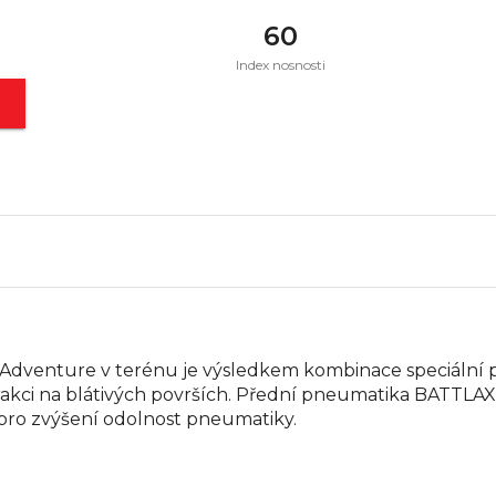
60
Index nosnosti
t
 Adventure v terénu je výsledkem kombinace speciální p
trakci na blátivých površích. Přední pneumatika BAT
 pro zvýšení odolnost pneumatiky.