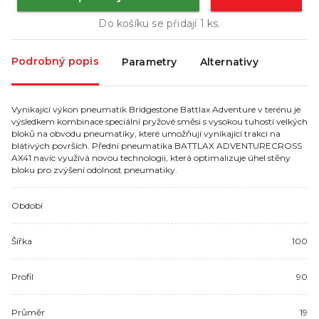
Do košíku se přidají
1
ks.
Podrobný popis
Parametry
Alternativy
Vynikající výkon pneumatik Bridgestone Battlax Adventure v terénu je
výsledkem kombinace speciální pryžové směsi s vysokou tuhostí velkých
bloků na obvodu pneumatiky, které umožňují vynikající trakci na
blátivých površích. Přední pneumatika BATTLAX ADVENTURECROSS
AX41 navíc využívá novou technologii, která optimalizuje úhel stěny
bloku pro zvýšení odolnost pneumatiky.
Období
Šířka
100
Profil
90
Průměr
19