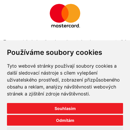
Tento projekt byl realizován za finanční podpory z prostředků
státního rozpočtu prostřednictvím Ministerstva průmyslu a
Používáme soubory cookies
obchodu v programu The Country for the Future
Tyto webové stránky používají soubory cookies a
další sledovací nástroje s cílem vylepšení
uživatelského prostředí, zobrazení přizpůsobeného
obsahu a reklam, analýzy návštěvnosti webových
Napište nám
stránek a zjištění zdroje návštěvnosti.
Slovník o pneumatikách
Souhlasím
Velkoobchod
Odmítám
©
2026
prodej-pneu.cz