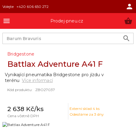
Volejte
+420 606 650 272
Prodej-pneu.cz
Bridgestone
Battlax Adventure A41 F
Vynikající pneumatika Bridgestone pro jízdu v
terénu
Více informací
Kód produktu
:
ZBO27037
2 638 Kč
/ks
Externí sklad
4
ks
Odesíláme za 3 dny
Cena včetně DPH