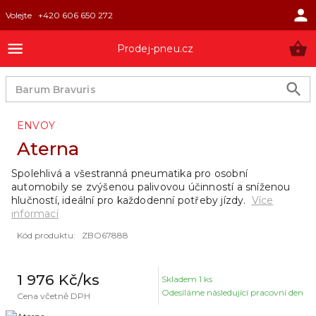
Volejte
+420 606 650 272
Prodej-pneu.cz
ENVOY
Aterna
Spolehlivá a všestranná pneumatika pro osobní
automobily se zvýšenou palivovou účinností a sníženou
hlučností, ideální pro každodenní potřeby jízdy.
Více
informací
Kód produktu
:
ZBO67888
1 976 Kč
/ks
Skladem
1
ks
Odesíláme následující pracovní den
Cena včetně DPH