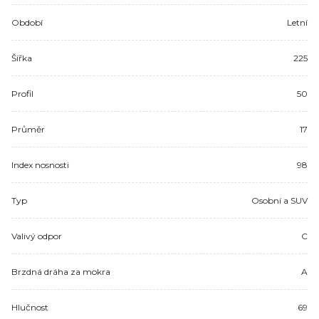
Období
Letní
Šířka
225
Profil
50
Průměr
17
Index nosnosti
98
Typ
Osobní a SUV
Valivý odpor
C
Brzdná dráha za mokra
A
Hlučnost
69