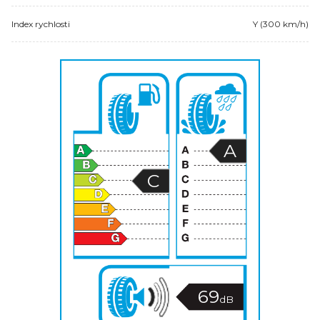
Index rychlosti
Y (300 km/h)
A
C
69
dB