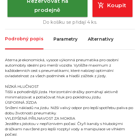
Rezervovat na
Koupit
prodejně
Do košíku se přidají
4
ks.
Podrobný popis
Parametry
Alternativy
Aterna je ekonomická, vysoce výkonná pneumatika pro osobní
automobily ideální pro menší vozidla. Vytěžte maximum z
každodenních cest s pneumatikami, které nabízejí optimální
ovladatelnost za všech podmínek a hladší zážitek z jízdy.
NÍZKÁ HLUČNOST
Tišší a pohodlnější jízda. Horizontální drážky pomáhají aktivně
minimalizovat a potlačovat hluk pro poklidnou jízdu.
ÚSPORNÁ JÍZDA
Snížení nákladů na jízdu. Nižší valivý odpor pro lepší spotřebu paliva po
dobu životnosti pneumatiky.
VYLEPŚENÁ PŘILNAVOST ZA MOKRA
Jezděte s jistotou v nepříznivém počasí. Čtyři kanály s hlubokými
drážkami navržené pro lepší rozptyl vody a manipulace ve vlhkém
počasí.