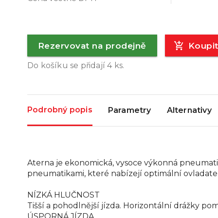
Rezervovat na prodejně
Koupi
Do košíku se přidají
4
ks.
Podrobný popis
Parametry
Alternativy
Aterna je ekonomická, vysoce výkonná pneumatik
pneumatikami, které nabízejí optimální ovladatel
NÍZKÁ HLUČNOST
Tišší a pohodlnější jízda. Horizontální drážky po
ÚSPORNÁ JÍZDA