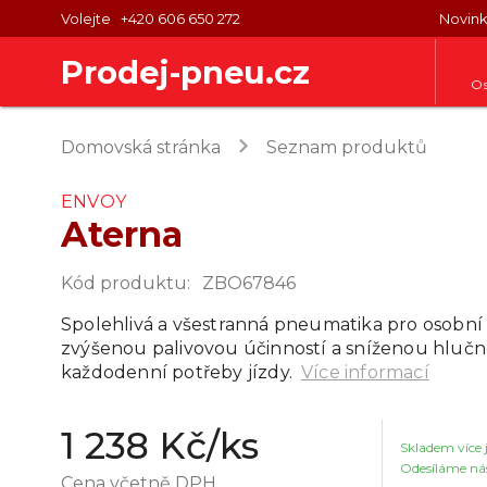
Volejte
+420 606 650 272
Novin
Prodej-pneu.cz
Os
keyboard_arrow_right
Domovská stránka
Seznam produktů
ENVOY
Aterna
Kód produktu
:
ZBO67846
Spolehlivá a všestranná pneumatika pro osobní
zvýšenou palivovou účinností a sníženou hlučnos
každodenní potřeby jízdy.
Více informací
1 238 Kč
/ks
Skladem
více 
Odesíláme nás
Cena včetně DPH