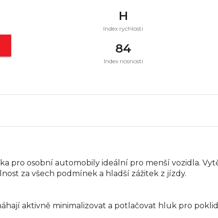
H
Index rychlosti
t
84
Index nosnosti
a pro osobní automobily ideální pro menší vozidla. Vy
nost za všech podmínek a hladší zážitek z jízdy.
máhají aktivně minimalizovat a potlačovat hluk pro pokli