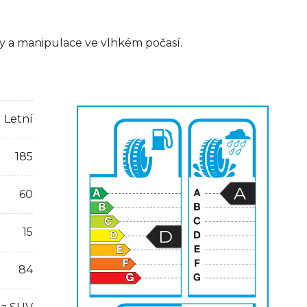
dy a manipulace ve vlhkém počasí.
Letní
185
A
60
15
D
84