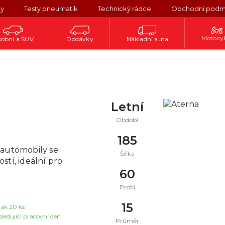
ky
Testy pneumatik
Technický rádce
Obchodní podm
Motocy
obní a SUV
Dodávky
Nákladní auta
Letní
Období
185
 automobily se
Šířka
tí, ideální pro
60
Profil
15
jak 20 ks
ledující pracovní den
Průměr