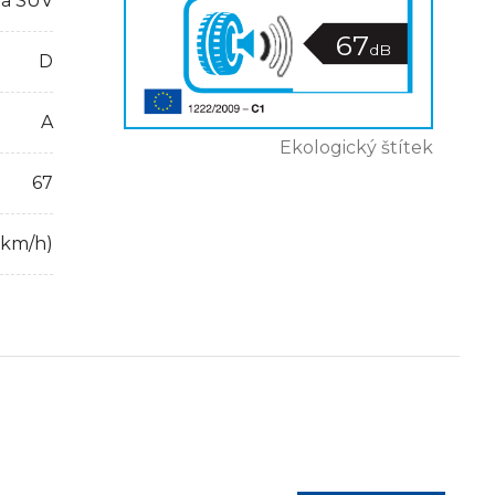
 a SUV
67
dB
D
A
Ekologický štítek
67
 km/h)