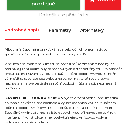
prodejně
Do košíku se přidají
4
ks.
Podrobný popis
Parametry
Alternativy
Alltoura je úsporná a praktická řada celoročních pneumatik od
společnosti Davanti pro osobní automobily a SUV.
V neustále se měnícím klimatu se počasí může změnit z hodiny na
hodinu a jízdní podmínky se mohou rychle stát obtížnými. Pro celoroční
pneumatiky Davanti Alltoura je každé roční období výzvou. Umožní
vám cítit se sebejistě bez ohledu na to, co matka příroda zrovna
nachystá a na své cestě skrze roční období můžete zažít neomezené
možnosti.
DAVANTI ALLTOURA 4-SEASONS
je celoroční osobní pneumatika
dokonale navržena pro odolnost a výkon osobních vozidel v každém
ročním období. Směrový dezén zlepšuje trakci a brzdění za mokra.
Speciálně vyvinutá směs zajišťuje spolehlivou přilnavost po celý rok.
Inteligentní konstrukce lamel poskytuje efektivní odvod vody a
přilnavost na sněhu a ledu.