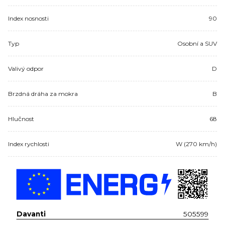
Index nosnosti
90
Typ
Osobní a SUV
Valivý odpor
D
Brzdná dráha za mokra
B
Hlučnost
68
Index rychlosti
W (270 km/h)
Davanti
505599