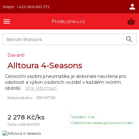
Volejte
+420 606 650 272
Prodej-pneu.cz
Davanti
Alltoura 4-Seasons
Celoroční osobní pneumatika je dokonale navržena pro
odolnost a výkon osobních vozidel v každém ročním
období.
Více informací
Kód produktu
:
ZBO67765
2 278 Kč
/ks
Skladem
4
ks
Odesíláme následující pracovní den
Cena včetně DPH