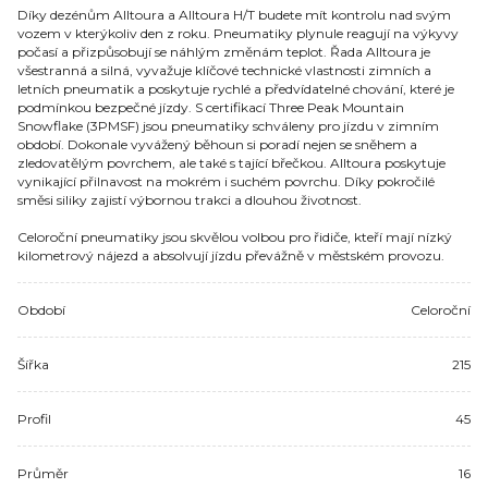
Díky dezénům Alltoura a Alltoura H/T budete mít kontrolu nad svým
vozem v kterýkoliv den z roku. Pneumatiky plynule reagují na výkyvy
počasí a přizpůsobují se náhlým změnám teplot. Řada Alltoura je
všestranná a silná, vyvažuje klíčové technické vlastnosti zimních a
letních pneumatik a poskytuje rychlé a předvídatelné chování, které je
podmínkou bezpečné jízdy. S certifikací Three Peak Mountain
Snowflake (3PMSF) jsou pneumatiky schváleny pro jízdu v zimním
období. Dokonale vyvážený běhoun si poradí nejen se sněhem a
zledovatělým povrchem, ale také s tající břečkou. Alltoura poskytuje
vynikající přilnavost na mokrém i suchém povrchu. Díky pokročilé
směsi siliky zajistí výbornou trakci a dlouhou životnost.
Celoroční pneumatiky jsou skvělou volbou pro řidiče, kteří mají nízký
kilometrový nájezd a absolvují jízdu převážně v městském provozu.​
Období
Celoroční
Šířka
215
Profil
45
Průměr
16