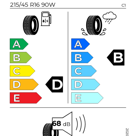
215/45 R16 90W
C1
A
A
B
B
B
C
C
D
D
D
E
E
68
dB
2020/740