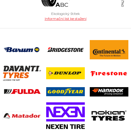
A
B
C
Ekologický štítek
Informační list ke stažení